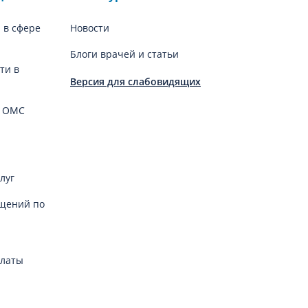
 в сфере
Новости
Блоги врачей и статьи
ти в
Версия для слабовидящих
й ОМС
луг
щений по
платы