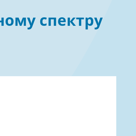
Эндоскопия
ному спектру
льная