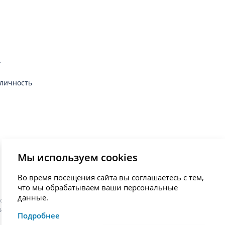
г
личность
Мы используем cookies
Во время посещения сайта вы соглашаетесь с тем,
что мы обрабатываем ваши персональные
данные.
остановки диагноза, назначения лечения и не являются
иста.
Подробнее