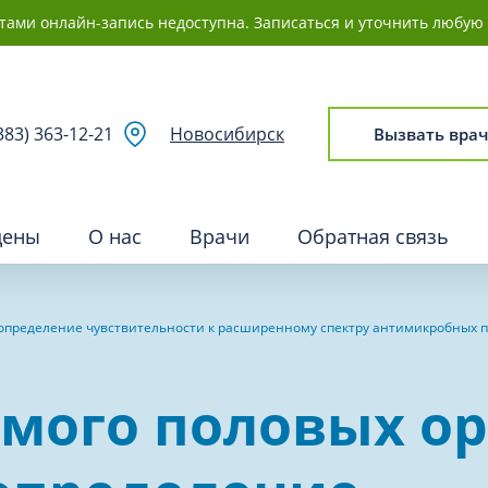
Документы, необходимые для
тами онлайн-запись недоступна. Записаться и уточнить любую 
получения медицинских услу
Документы, удостоверяющие 
383) 363-12-21
Новосибирск
Вызвать врач
цены
О нас
Врачи
Обратная связь
 определение чувствительности к расширенному спектру антимикробных 
ия
Сосудистая хирургия и флебо
мого половых ор
ия
Сурдология
ология (ЛОР)
Терапия