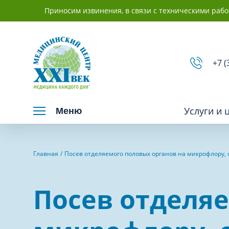
Приносим извинения, в связи с техническими рабо
+7 (
Услуги и 
Меню
Взрослым
Детям
Главная
Посев отделяемого половых органов на микрофлору,
Вакцинация и иммунопрофилактика
Невролог
Посев отделяе
Гастроэнтерология
Нефролог
Гинекология
Отоларинг