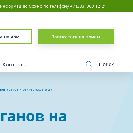
информацию можно по телефону +7 (383) 363-12-21.
г
личность
а на дом
Записаться на прием
Контакты
Поиск
препаратов и бактериофагам
логия
Урология
ганов на
Физиотерапия
Хирургия