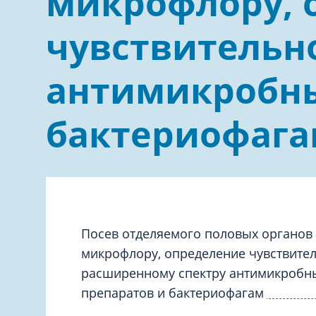
микрофлору, 
Дерматология
Офтальмо
чувствительн
Кардиология
Психиатр
Лабораторная диагностика
Ревматоло
антимикробны
бактериофаг
Посев отделяемого половых органов
микрофлору, определение чувствител
расширенному спектру антимикробн
препаратов и бактериофагам