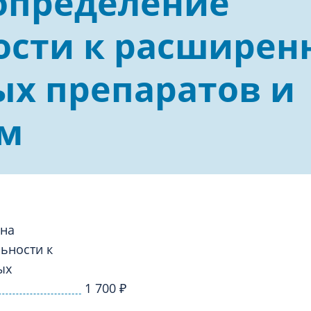
определение
логия
Травматология
ости к расширен
ия
Ультразвуковая и функциона
диагностика
гия
х препаратов и
ам
 на
ьности к
ых
1 700
₽