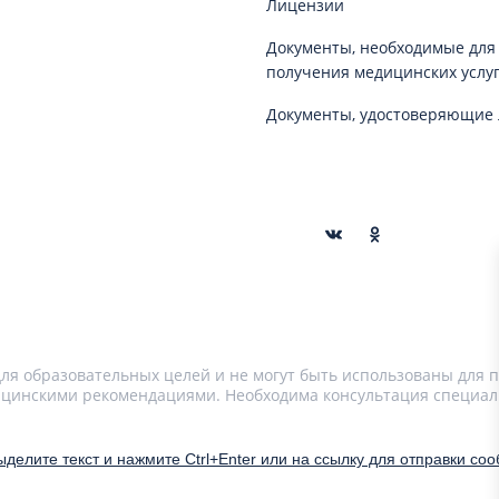
Лицензии
Документы, необходимые для
получения медицинских услу
Документы, удостоверяющие 
я образовательных целей и не могут быть использованы для п
цинскими рекомендациями. Необходима консультация специал
делите текст и нажмите Ctrl+Enter или на ссылку для отправки со