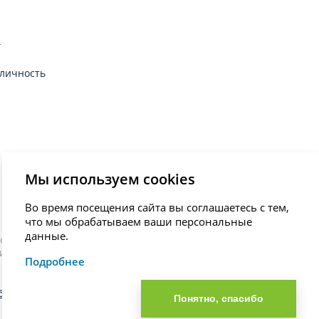
г
личность
Мы используем cookies
Во время посещения сайта вы соглашаетесь с тем,
что мы обрабатываем ваши персональные
данные.
остановки диагноза, назначения лечения и не являются
иста.
Подробнее
общения об ошибке
Понятно, спасибо