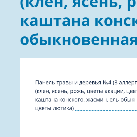
(клен, ясень,
Дерматология
Офтальмо
каштана конск
Кардиология
Психиатр
Лабораторная диагностика
Ревматоло
обыкновенная
Панель травы и деревья №4 (8 аллерг
(клен, ясень, рожь, цветы акации, цве
каштана конского, жасмин, ель обык
цветы лютика)