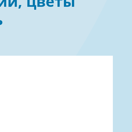
ции, цветы
Эндоскопия
ь
льная