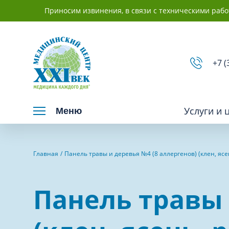
Приносим извинения, в связи с техническими рабо
+7 (
Услуги и 
Меню
Взрослым
Детям
Главная
Панель травы и деревья №4 (8 аллергенов) (клен, яс
Вакцинация и иммунопрофилактика
Невролог
Панель травы 
Гастроэнтерология
Нефролог
Гинекология
Отоларинг