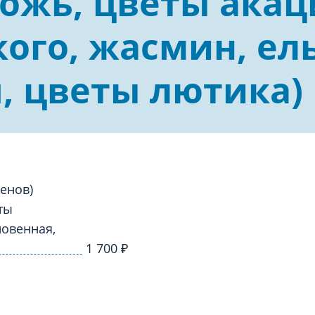
 рожь, цветы ака
логия
Травматология
ого, жасмин, ел
ия
Ультразвуковая и функциона
диагностика
гия
, цветы лютика)
енов)
ты
новенная,
1 700
₽