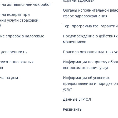
охраны здоровья
 на акт выполненных работ
Органы исполнительной влас
 на возврат при
сфере здравоохранения
нии услуги страховой
й
Тер. программа гос. гаранти
е справок в налоговые
Предупреждение о действиях
мошенников
 доверенность
Правила оказания платных ус
 жизненно важных
Информация по приему обра
ов
вопросам оказания услуг
ча на дом
Информация об условиях
предоставления и порядке о
услуг
Данные ЕГРЮЛ
Реквизиты