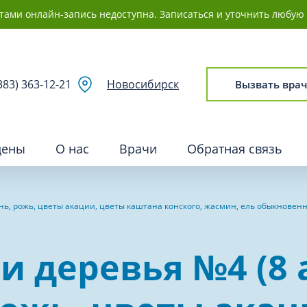
Документы, необходимые для
тами онлайн-запись недоступна. Записаться и уточнить любую 
получения медицинских услу
Документы, удостоверяющие 
383) 363-12-21
Новосибирск
Вызвать врач
цены
О нас
Врачи
Обратная связь
ень, рожь, цветы акации, цветы каштана конского, жасмин, ель обыкновен
ия
Сосудистая хирургия и флебо
и деревья №4 (8 
ия
Сурдология
ология (ЛОР)
Терапия