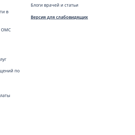
Блоги врачей и статьи
ти в
Версия для слабовидящих
й ОМС
луг
щений по
платы