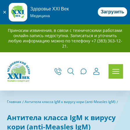
Здоровье XXI Век
Загрузить
Медицина
Приносим извинения, в связи с техническими работами
онлайн-запись недоступна. Записаться и уточнить
любую информацию можно по телефону +7 (383) 363-12-
21.
Главная
Антитела класса IgM к вирусу кори (anti-Measles IgM)
Антитела класса IgM к вирусу
кори (anti-Measles IgM)