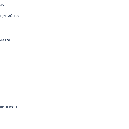
луг
щений по
платы
г
личность