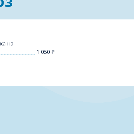
оз
логия
Травматология
ия
Ультразвуковая и функциона
диагностика
гия
ка на
1 050
₽