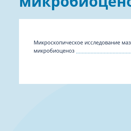
микробиоцен
Дерматология
Офтальмо
Кардиология
Психиатр
Лабораторная диагностика
Ревматоло
Микроскопическое исследование маз
микробиоценоз