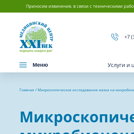
Приносим извинения, в связи с техническими рабо
+7 (
Услуги и 
Меню
Взрослым
Детям
Главная
Микроскопическое исследование мазка на микробио
Вакцинация и иммунопрофилактика
Невролог
Микроскопиче
Гастроэнтерология
Нефролог
Гинекология
Отоларинг