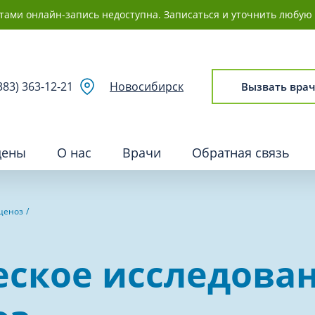
Документы, необходимые для
тами онлайн-запись недоступна. Записаться и уточнить любую 
получения медицинских услу
Документы, удостоверяющие 
383) 363-12-21
Новосибирск
Вызвать врач
цены
О нас
Врачи
Обратная связь
ценоз
ия
Сосудистая хирургия и флебо
ское исследован
ия
Сурдология
ология (ЛОР)
Терапия