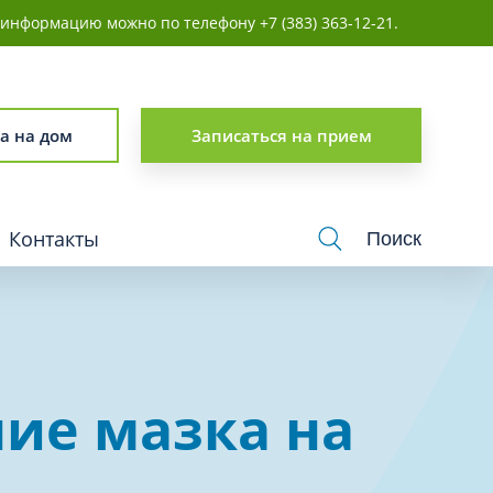
информацию можно по телефону +7 (383) 363-12-21.
г
личность
а на дом
Записаться на прием
Контакты
Поиск
логия
Урология
ие мазка на
Физиотерапия
Хирургия