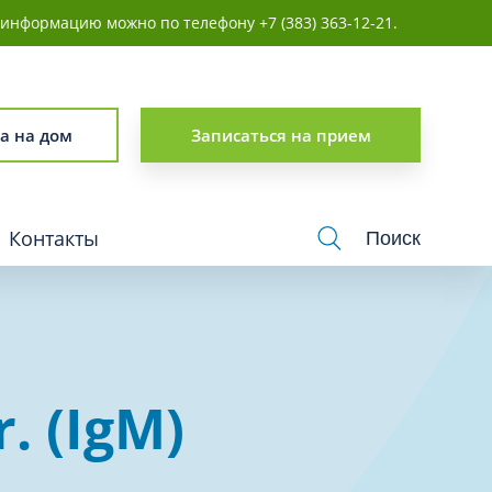
информацию можно по телефону +7 (383) 363-12-21.
г
личность
а на дом
Записаться на прием
Контакты
Поиск
логия
Урология
. (IgM)
Физиотерапия
Хирургия