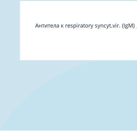
Дерматология
Офтальмо
Кардиология
Психиатр
Лабораторная диагностика
Ревматоло
Антитела к respiratory syncyt.vir. (IgM)