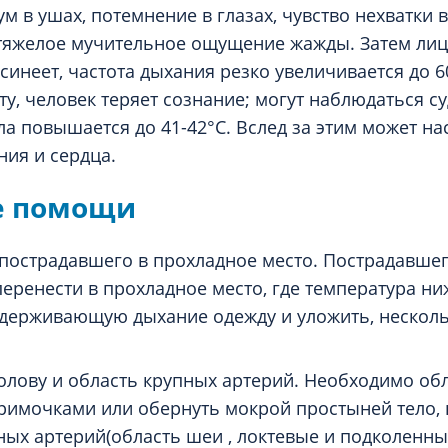
ум в ушах, потемнение в глазах, чувство нехватки в
тяжелое мучительное ощущение жажды. Затем ли
синеет, частота дыхания резко увеличивается до 6
у, человек теряет сознание; могут наблюдаться су
ла повышается до 41-42°С. Вслед за этим может на
ния и сердца.
е помощи
пострадавшего в прохладное место. Пострадавше
еренести в прохладное место, где температура ниж
сдерживающую дыхание одежду и уложить, нескол
олову и область крупных артерий. Необходимо об
имочками или обернуть мокрой простыней тело, 
ных артерий(область шеи , локтевые и подколенны