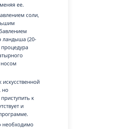
меняя ее.
авлением соли,
ольшим
обавлением
о ландыша (20-
а процедура
атырного
д носом
к искусственной
, но
 приступить к
тствует и
 программе.
о необходимо