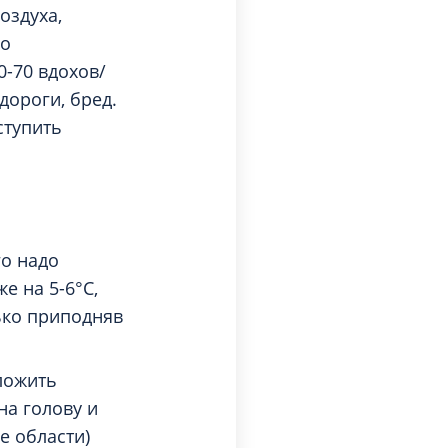
оздуха,
цо
0-70 вдохов/
дороги, бред.
ступить
го надо
е на 5-6°С,
ько приподняв
ложить
на голову и
е области)