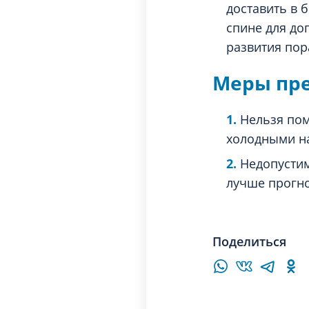
доставить в 
спине для до
развития пор
Меры пр
Нельзя пом
холодными н
Недопустим
лучше прогно
Поделиться