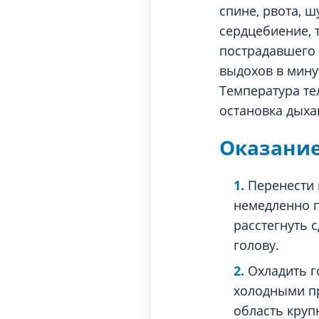
спине, рвота, ш
сердцебиение, 
пострадавшего 
выдохов в минут
Температура те
остановка дыха
Оказани
Перенести 
немедленно п
расстегнуть 
голову.
Охладить г
холодными пр
область круп