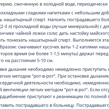
ерию, смоченную в холодной воде, периодически 
рохладными сладкими напитками с небольшим доб
ть нашатырный спирт. Напоить пострадавшего б
(2-3 л) прохладной воды (лучше минеральной) с д
кончике чайной ложки соли; дать настойку майског
Дать понюхать нашатырный спирт. Выполняется эт
разом: смачивают кусочек ваты 1-2 каплями наш
оторое время (не более 1-1,5 минуты) держат пере
о на расстоянии 5-10 см.
вке дыхания необходимо немедленно приступить 
егких методом "рот-в-рот". При остановке дыхания
сердечной деятельности необходимо, немедленно
 вентиляции легких методом "рот-в-рот". Если отсу
ердцебиение приступают к реанимации по полной
тавить пострадавшего в больницу. Пострадавшег