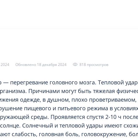
логия
Травматология
ия
Ультразвуковая и функциона
диагностика
гия
 2024
Обновлено 18 декабря 2024
818 просмотров
 — перегревание головного мозга. Тепловой уда
рганизма. Причинами могут быть тяжелая физичес
жения одежде, в душном, плохо проветриваемом,
ушение пищевого и питьевого режима в условия
ружающей среды. Проявляется спустя 2-10 ч посл
солнце. Солнечный и тепловой удары имеют схож
ают слабость, головная боль, головокружение, бол