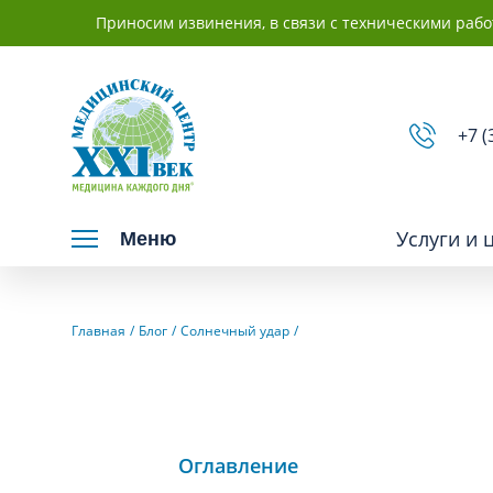
Приносим извинения, в связи с техническими рабо
+7 (
Услуги и 
Меню
Взрослым
Детям
Главная
Блог
Солнечный удар
Вакцинация и иммунопрофилактика
Невролог
Гастроэнтерология
Нефролог
Оглавление
Гинекология
Отоларинг