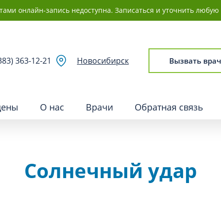
Документы, необходимые для
тами онлайн-запись недоступна. Записаться и уточнить любую 
получения медицинских услу
Документы, удостоверяющие 
383) 363-12-21
Новосибирск
Вызвать врач
цены
О нас
Врачи
Обратная связь
Солнечный удар
ия
Сосудистая хирургия и флебо
ия
Сурдология
ология (ЛОР)
Терапия