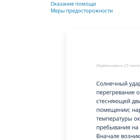
Дерматология
Оказание помощи
Офтальмо
Меры предосторожности
Кардиология
Психиатр
Лабораторная диагностика
Ревматоло
Опубликовано 27 июня
Солнечный удар
перегревание о
стесняющей дви
помещении; нар
температуры ок
пребывания на 
Вначале возник