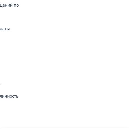
щений по
платы
г
личность