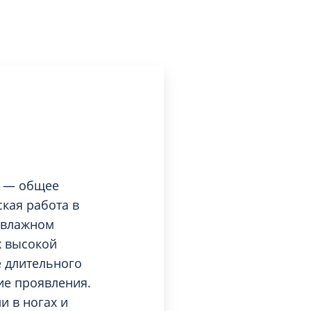
Эндоскопия
льная
р — общее
кая работа в
 влажном
х высокой
е длительного
ие проявления.
и в ногах и