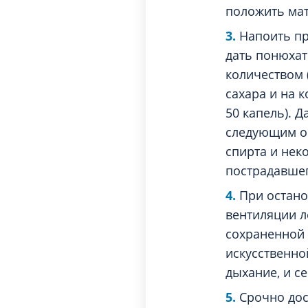
положить мат
Напоить п
дать понюха
количеством 
сахара и на 
50 капель). 
следующим об
спирта и нек
пострадавшег
При остано
вентиляции л
сохраненной 
искусственной
дыхание, и с
Срочно дос