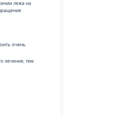
жении лежа на
твращение
поить очень
о лечение, тем